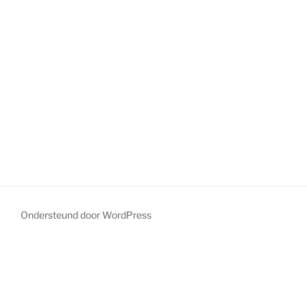
1- tas met print van een vis
Ondersteund door WordPress