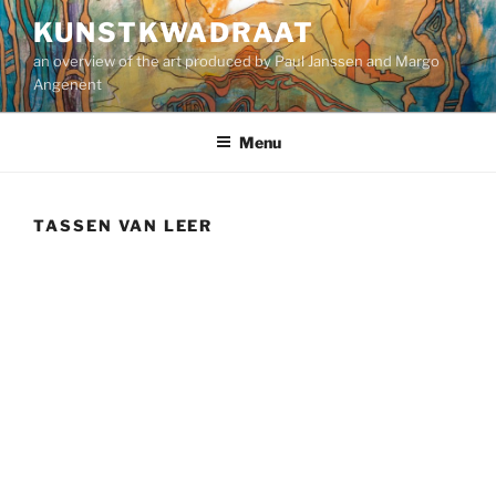
Ga
KUNSTKWADRAAT
naar
an overview of the art produced by Paul Janssen and Margo
de
Angenent
inhoud
Menu
TASSEN VAN LEER
2 –